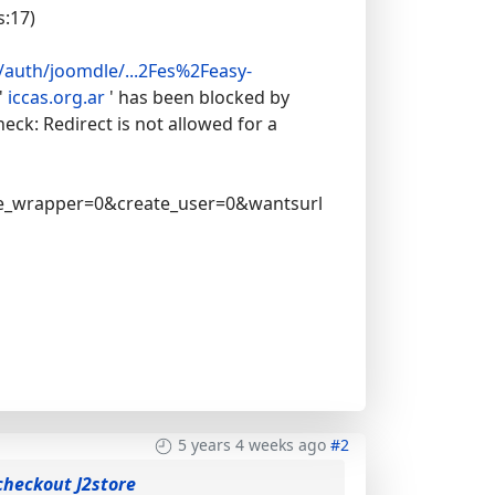
s:17)
//auth/joomdle/...2Fes%2Feasy-
'
iccas.org.ar
' has been blocked by
eck: Redirect is not allowed for a
e_wrapper=0&create_user=0&wantsurl
5 years 4 weeks ago
#2
checkout J2store