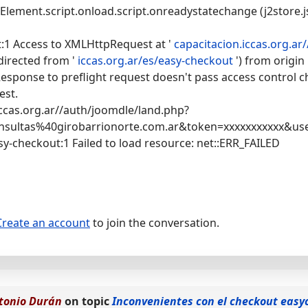
Element.script.onload.script.onreadystatechange (j2store.j
:1 Access to XMLHttpRequest at '
capacitacion.iccas.org.ar
directed from '
iccas.org.ar/es/easy-checkout
') from origin 
esponse to preflight request doesn't pass access control ch
est.
iccas.org.ar//auth/joomdle/land.php?
sultas%40girobarrionorte.com.ar&token=xxxxxxxxxxx&us
-checkout:1 Failed to load resource: net::ERR_FAILED
Create an account
to join the conversation.
tonio Durán
on topic
Inconvenientes con el checkout easy