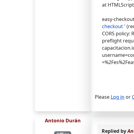
at HTMLScript
easy-checkout
checkout
' (re
CORS policy: R
preflight requ
capacitacion.
username=con
=%2Fes%2Feasy
Please
Log in
or
Antonio Durán
Replied by
An