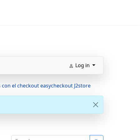
Log in
 con el checkout easycheckout J2store