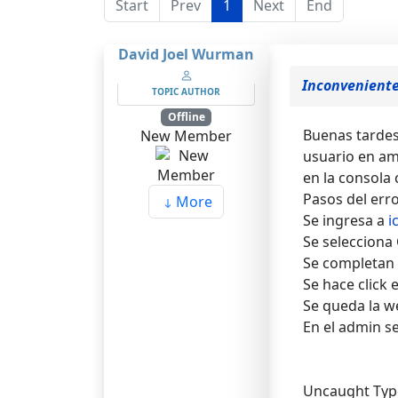
Start
Prev
1
Next
End
David Joel Wurman
Inconveniente
TOPIC AUTHOR
Offline
Buenas tardes
New Member
usuario en am
en la consola
Pasos del erro
More
Se ingresa a
i
Se selecciona
Se completan
Se hace click 
Se queda la we
En el admin s
Uncaught Type