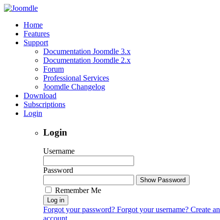
Home
Features
Support
Documentation Joomdle 3.x
Documentation Joomdle 2.x
Forum
Professional Services
Joomdle Changelog
Download
Subscriptions
Login
Login
Username
Password
Show Password
Remember Me
Log in
Forgot your password?
Forgot your username?
Create an
account