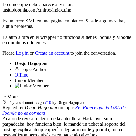
Lo unico que debe aparece al visitar:
tusitiojoomla.com/xmlrpc/index.php
Es un error XML en una página en blanco. Si sale algo mas, hay
algun problema.
La auto altura en el wrapper no funciona si tienes Joomla y Moodle
en dominios diferentes.
Please
Log in
or
Create an account
to join the conversation.
Diego Hagopian
Topic Author
Offline
Junior Member
More
14 years 4 months ago
#10
by
Diego Hagopian
Replied by
Diego Hagopian
on topic
Re: Parece que la URL de
Joomla no es correcta
Acabo de revisar el tema de la autoaltura. Hasta ayer solo
parpadeaba, hoy funciona bien, le mandé un ticket al soporte del
hosting explicando que quería integrar moodle y joomla, no me
respondieron pero quizás esten haciendo algo hoy.