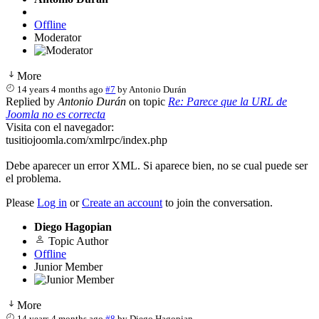
Offline
Moderator
More
14 years 4 months ago
#7
by
Antonio Durán
Replied by
Antonio Durán
on topic
Re: Parece que la URL de
Joomla no es correcta
Visita con el navegador:
tusitiojoomla.com/xmlrpc/index.php
Debe aparecer un error XML. Si aparece bien, no se cual puede ser
el problema.
Please
Log in
or
Create an account
to join the conversation.
Diego Hagopian
Topic Author
Offline
Junior Member
More
14 years 4 months ago
#8
by
Diego Hagopian